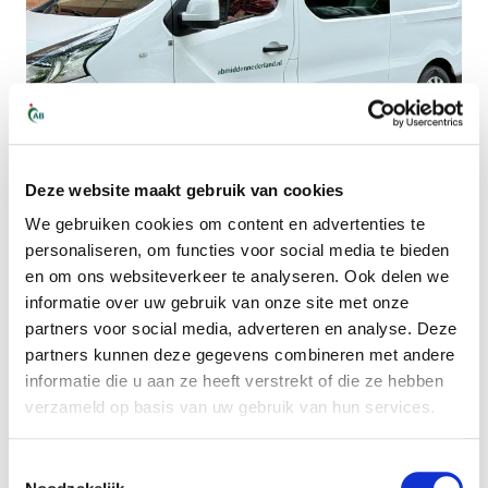
Deze website maakt gebruik van cookies
We gebruiken cookies om content en advertenties te
Nieuws
Recruiters
Sliedrecht
Zaltbommel
personaliseren, om functies voor social media te bieden
en om ons websiteverkeer te analyseren. Ook delen we
Vers in het vak en vol energie!
informatie over uw gebruik van onze site met onze
partners voor social media, adverteren en analyse. Deze
Hi! Mijn naam is Annemijn en sinds kort ben ik
partners kunnen deze gegevens combineren met andere
actief als recruiter bij AB Midden Nederland in de
informatie die u aan ze heeft verstrekt of die ze hebben
verzameld op basis van uw gebruik van hun services.
regio Zaltbommel en Sliedrecht.
Toestemmingsselectie
Lees verder