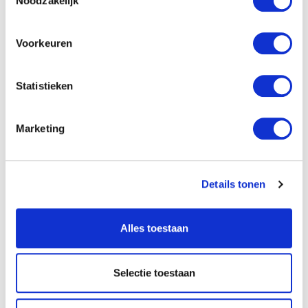
Noodzakelijk
Voorkeuren
Statistieken
Marketing
Details tonen
Alles toestaan
Medewerkers vertellen
Nieuws
Recruiters
Lokale werving, lokale kansen
Selectie toestaan