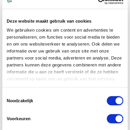
Deze website maakt gebruik van cookies
We gebruiken cookies om content en advertenties te
personaliseren, om functies voor social media te bieden
en om ons websiteverkeer te analyseren. Ook delen we
informatie over uw gebruik van onze site met onze
partners voor social media, adverteren en analyse. Deze
partners kunnen deze gegevens combineren met andere
Nieuws
Wetgeving
WMZF
WTTA
informatie die u aan ze heeft verstrekt of die ze hebben
verzameld op basis van uw gebruik van hun services.
Samen vooruit:
veranderingen in pensioen en
Toestemmingsselectie
Noodzakelijk
flexwetgeving helder
uitgelegd
Voorkeuren
Per 1 januari 2026 wordt het pensioenstelsel voor