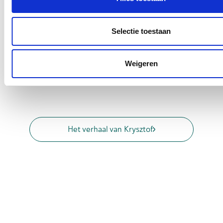
Selectie toestaan
Agrarisch
Agrarisch medewerker
Blog
Welke uitzendbureaus bemiddelen
Weigeren
agrarische banen?
Het verhaal van Krysztof