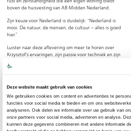
rust en zelfstandigheid die een eigen woning biedt
boven de huisvesting van AB Midden Nederland.
Zijn keuze voor Nederland is duidelijk: “Nederland is
mooi. De natuur, de mensen, de cultuur – alles is goed
hier.”
Luister naar deze aflevering om meer te horen over
Krzysztof’s ervaringen, zijn passie voor techniek en zijn
kijk op het leven in Nederland. Deze podcast is tot
stand gekomen met behulp van AI-technologie,
waarmee we verhalen als dat van Krzysztof op een
unieke manier kunnen delen.
Deze website maakt gebruik van cookies
We gebruiken cookies om content en advertenties te persona
functies voor social media te bieden en om ons websiteverke
Nieuwsgierig naar het
analyseren. Ook delen we informatie over uw gebruik van on
nieuwsbericht:
https://www.abmiddennederland.nl/catego
onze partners voor social media, adverteren en analyse. De
verhaal-van-medewerker-krzysztof-golabek/
kunnen deze gegevens combineren met andere informatie di