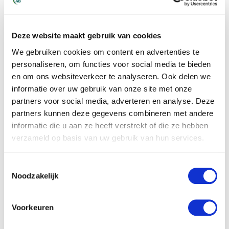
met voormalige werkgevers. Veel
technische banen worden via persoonlijke
Deze website maakt gebruik van cookies
contacten gevuld voordat ze openbaar
We gebruiken cookies om content en advertenties te
worden geadverteerd.
personaliseren, om functies voor social media te bieden
en om ons websiteverkeer te analyseren. Ook delen we
Overweeg om te starten met tijdelijk of
informatie over uw gebruik van onze site met onze
uitzendwerk. Dit geeft je snel werkervaring,
partners voor social media, adverteren en analyse. Deze
nieuwe contacten en vaak de kans om je te
partners kunnen deze gegevens combineren met andere
bewijzen voor een vaste aanstelling. Veel
informatie die u aan ze heeft verstrekt of die ze hebben
bedrijven gebruiken uitzendperiodes als
verzameld op basis van uw gebruik van hun services.
verlengde sollicitatieprocedures.
Toestemmingsselectie
Voor wie op zoek is naar technische
Noodzakelijk
mogelijkheden in Midden-Nederland, biedt
onze
techniek sector
diverse kansen in
Voorkeuren
verschillende specialisaties. Je kunt direct