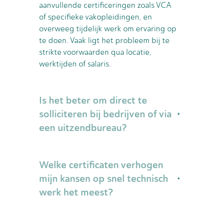
aanvullende certificeringen zoals VCA
of specifieke vakopleidingen, en
overweeg tijdelijk werk om ervaring op
te doen. Vaak ligt het probleem bij te
strikte voorwaarden qua locatie,
werktijden of salaris.
Is het beter om direct te
solliciteren bij bedrijven of via
een uitzendbureau?
Beide wegen hebben voordelen.
Welke certificaten verhogen
Uitzendbureaus hebben vaak exclusieve
contacten en kunnen je snel plaatsen,
mijn kansen op snel technisch
vooral voor starter posities. Direct
werk het meest?
solliciteren werkt goed als je ervaren
bent en specifieke bedrijven op het
VCA-certificaat is vrijwel onmisbaar voor