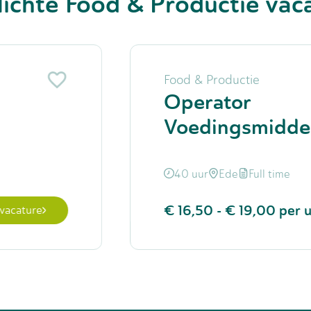
lichte Food & Productie vac
Food & Productie
Operator
Voedingsmidde
40 uur
Ede
Full time
€ 16,50
-
€ 19,00
per 
 vacature