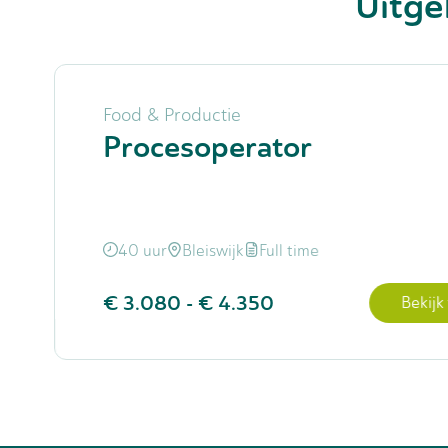
Uitge
Food & Productie
Procesoperator
40 uur
Bleiswijk
Full time
€ 3.080
-
€ 4.350
Bekijk