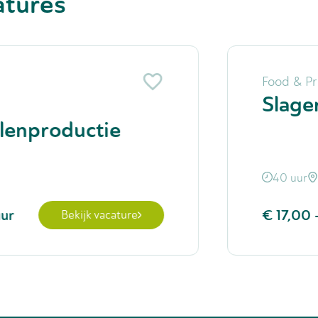
atures
Food & Pr
Slage
lenproductie
40 uur
uur
€ 17,00
Bekijk vacature