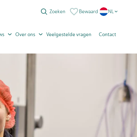
Bewaard
NL
EN
ws
Over ons
Veelgestelde vragen
Contact
PL
RO