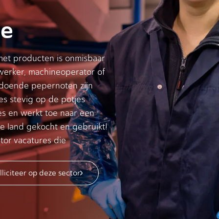
ie
met producten is onmisbaar
werker, machineoperator of
oldoende pepernoten zijn
es stevig op de potjes
es en werkt toe naar een
e land gekocht en gebruikt!
tor vacatures die
lliciteer op deze sector