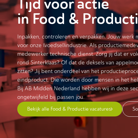
Tijd voor actie
in Food & Product
Inpakken, controleren en verpakken. Jouw werk 
voor onze (voedsel)industrie. Als productiemede
medewerker technische dienst. Zorg jij dat er v
rond Sinterklaas? Of dat de deksels van appelmo
zitten? Jij bent onderdeel van het productieproc
eindproduct. Die worden door mensen in het hel
Bij AB Midden Nederland hebben wij in deze sec
ongetwijfeld bij passen jou.
Bekijk alle Food & Productie vacatures
So