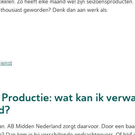
tikelen. Zo heeft elke maand wel zijn seizoensproducten.
 Enthousiast geworden? Denk dan aan werk als:
ienst
 Productie: wat kan ik verw
d?
aan. AB Midden Nederland zorgt daarvoor. Door een baan
? Dan kom je bij verschillende opdrachtgevers. Of blijf je