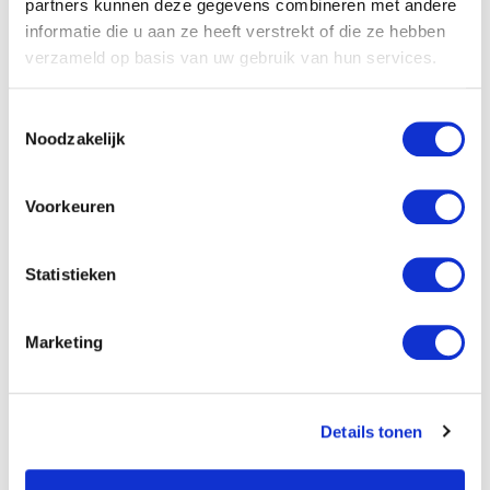
Nederland?
partners kunnen deze gegevens combineren met andere
informatie die u aan ze heeft verstrekt of die ze hebben
verzameld op basis van uw gebruik van hun services.
Bij AB Midden Nederland helpen we lassers
aan passend werk in de
technische sector
Toestemmingsselectie
door persoonlijke begeleiding en eerlijke
Noodzakelijk
arbeidsrelaties. We bieden zowel tijdelijke
als vaste posities en zorgen voor goede
Voorkeuren
arbeidsomstandigheden. Ons
sollicitatieproces is transparant en we
Statistieken
investeren in de ontwikkeling van onze
medewerkers.
Marketing
We werken samen met bedrijven in
verschillende sectoren waar lassers nodig
zijn: bouw, industrie, scheepsbouw en
Details tonen
technische productie. Door onze lange