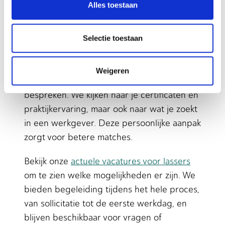
ervaring kennen we de markt goed en
Alles toestaan
kunnen we je koppelen aan werkgevers die
echt bij je passen.
Selectie toestaan
Het sollicitatieproces begint met een
persoonlijk gesprek waarin we je
Weigeren
vaardigheden, ervaring en wensen
bespreken. We kijken naar je certificaten en
praktijkervaring, maar ook naar wat je zoekt
in een werkgever. Deze persoonlijke aanpak
zorgt voor betere matches.
Bekijk onze
actuele vacatures voor lassers
om te zien welke mogelijkheden er zijn. We
bieden begeleiding tijdens het hele proces,
van sollicitatie tot de eerste werkdag, en
blijven beschikbaar voor vragen of