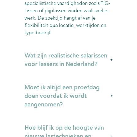
specialistische vaardigheden zoals TIG-
lassen of pijplassen vinden vaak sneller
werk. De zoektijd hangt af van je
flexibiliteit qua locatie, werktijden en
type bedrijf.
Wat zijn realistische salarissen
voor lassers in Nederland?
Startende lassers verdienen tussen
Moet ik altijd een proefdag
€2.200-€2.800 bruto per maand.
Ervaren lassers met specialistische
doen voordat ik wordt
certificaten kunnen €3.500-€4.500
aangenomen?
verdienen. Onderwaterlassers en
pijplassers in de petrochemie verdienen
Veel werkgevers vragen inderdaad om
vaak meer dan €5.000 per maand,
Hoe blijf ik op de hoogte van
een proefdag of praktijktest, vooral voor
afhankelijk van ervaring en locatie.
technisch complexe functies. Dit is
nieuwe lastechnieken en