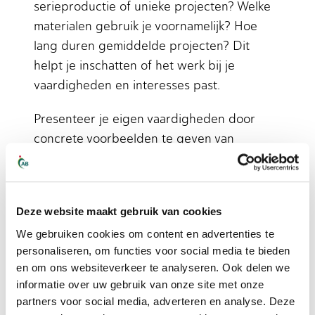
serieproductie of unieke projecten? Welke
materialen gebruik je voornamelijk? Hoe
lang duren gemiddelde projecten? Dit
helpt je inschatten of het werk bij je
vaardigheden en interesses past.
Presenteer je eigen vaardigheden door
concrete voorbeelden te geven van
projecten waar je aan hebt gewerkt. Vertel
over verschillende materialen die je hebt
gelast en uitdagingen die je hebt opgelost.
Deze website maakt gebruik van cookies
Werkgevers waarderen praktijkervaring
We gebruiken cookies om content en advertenties te
meer dan alleen certificaten.
personaliseren, om functies voor social media te bieden
Hoe vind je als lasser werk
en om ons websiteverkeer te analyseren. Ook delen we
informatie over uw gebruik van onze site met onze
bij AB Midden
partners voor social media, adverteren en analyse. Deze