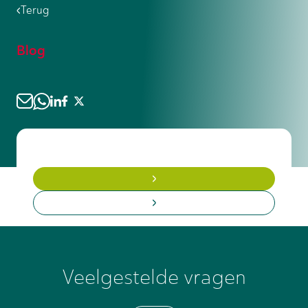
op te doen bij verschillende bedrijven.
Terug
beschermingsmiddelen en zorg voor
Voor ervaren lassers is direct
goede ventilatie. Bij aanhoudende
solliciteren vaak financieel
klachten aan rug, ogen of luchtwegen
Blog
aantrekkelijker.
moet je contact opnemen met de
bedrijfsarts. Veel werkgevers hebben
preventieve programma's voor fysieke
belasting.
Veelgestelde vragen