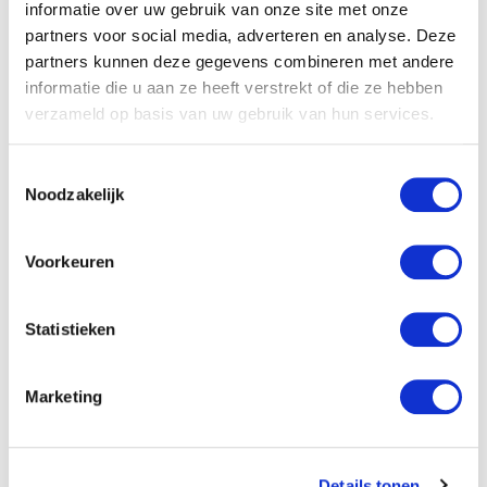
informatie over uw gebruik van onze site met onze
specialisatie in techniek
, transparante
partners voor social media, adverteren en analyse. Deze
arbeidsvoorwaarden, en actieve
partners kunnen deze gegevens combineren met andere
begeleiding bij carrièreontwikkeling. Zij
informatie die u aan ze heeft verstrekt of die ze hebben
verzameld op basis van uw gebruik van hun services.
investeren in langdurige relaties met zowel
werknemers als opdrachtgevers en bieden
Toestemmingsselectie
ondersteuning bij certificeringen.
Noodzakelijk
Zoek naar uitzendbureaus die zich specifiek
richten op technische sectoren en
Voorkeuren
begrijpen welke kwalificaties en ervaringen
waardevol zijn voor lassers. Deze bureaus
Statistieken
hebben vaak eigen trainingscentra of
werken samen met opleidingsinstituten om
Marketing
je vaardigheden up-to-date te houden.
Betrouwbare bureaus zijn transparant over
Details tonen