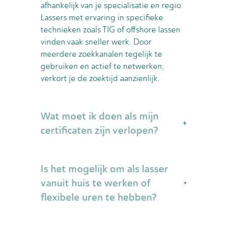
afhankelijk van je specialisatie en regio.
Lassers met ervaring in specifieke
technieken zoals TIG of offshore lassen
vinden vaak sneller werk. Door
meerdere zoekkanalen tegelijk te
gebruiken en actief te netwerken,
verkort je de zoektijd aanzienlijk.
Wat moet ik doen als mijn
certificaten zijn verlopen?
Verlopen certificaten kun je vernieuwen
Is het mogelijk om als lasser
via erkende opleidingsinstituten of
lasscholen in je regio. Veel werkgevers
vanuit huis te werken of
zijn bereid te wachten als je al een
flexibele uren te hebben?
afspraak hebt voor hernieuwing.
Sommige uitzendbureaus bieden ook
Thuiswerken is voor lassers praktisch