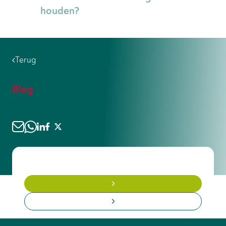
Wees voorzichtig met beloftes over
houden?
snelle promoties zonder concrete
plannen. Controleer altijd de reputatie
Automatisering en robotlassen
van uitzendbureaus en vraag naar
veranderen de sector, maar creëren ook
referenties van andere lassers die er
Terug
nieuwe kansen voor lassers die deze
hebben gewerkt.
technologieën kunnen bedienen en
onderhouden. Duurzaamheid wordt
Blog
steeds belangrijker, met meer vraag
naar lassers die ervaring hebben met
hernieuwbare energie projecten en
milieuvriendelijke lastechnieken.