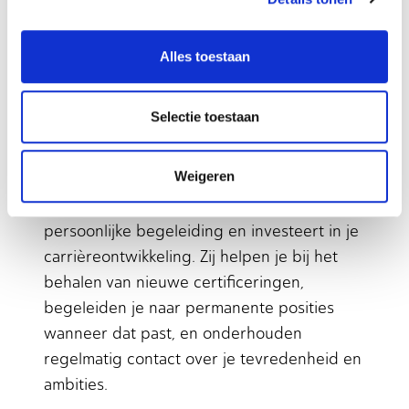
arbeidsvoorwaarden, lonen en secundaire
arbeidsvoorwaarden. Zij leggen duidelijk uit
Alles toestaan
wat je kunt verwachten en welke rechten je
hebt als uitzendkracht. Goede bureaus
zorgen ook voor correcte afhandeling van
Selectie toestaan
lonen, reiskostenvergoedingen en
verzekeringen.
Weigeren
Een kwalitatief uitzendbureau biedt
persoonlijke begeleiding en investeert in je
carrièreontwikkeling. Zij helpen je bij het
behalen van nieuwe certificeringen,
begeleiden je naar permanente posities
wanneer dat past, en onderhouden
regelmatig contact over je tevredenheid en
ambities.