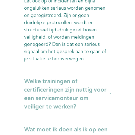
Let ook op of incidenten en bijna-
ongelukken serieus worden genomen
en geregistreerd. Zijn er geen
duidelijke protocollen, wordt er
structureel tijdsdruk gezet boven
veiligheid, of worden meldingen
genegeerd? Dan is dat een serieus
signaal om het gesprek aan te gaan of
je situatie te heroverwegen.
Welke trainingen of
certificeringen zijn nuttig voor
een servicemonteur om
veiliger te werken?
Afhankelijk van je sector zijn trainingen
Wat moet ik doen als ik op een
zoals VCA (Veiligheid, Gezondheid en