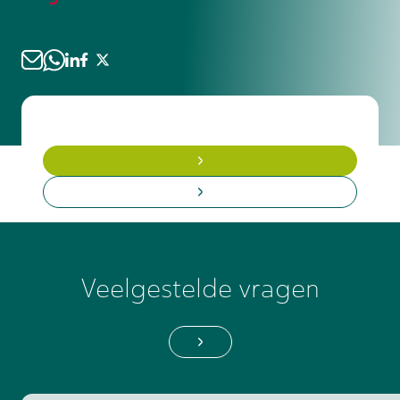
locatiespecifieke veiligheidsregels of
meld klachten vroeg bij je huisarts of
verplichte introducties? Neem bij
bedrijfsarts, want vroegtijdige
aankomst altijd de tijd voor een
behandeling voorkomt dat acute pijn
rondleiding, ook als je onder tijdsdruk
uitgroeit tot een chronisch probleem.
staat – dit is geen overbodige luxe
maar een veiligheidsvereiste. Zorg dat
je weet waar de nooduitgangen, EHBO-
middelen en de verantwoordelijke
contactpersoon op de locatie zijn
voordat je met je werkzaamheden
begint.
Veelgestelde vragen