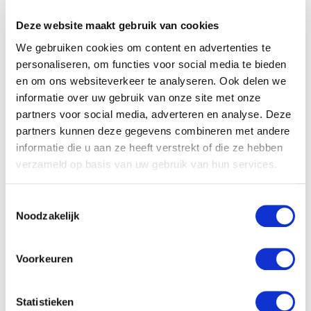
werken aanwezig zijn, en staat achter je als
Deze website maakt gebruik van cookies
er iets misgaat.
We gebruiken cookies om content en advertenties te
Wij bij AB Midden Nederland vinden
personaliseren, om functies voor social media te bieden
eerlijke en veilige arbeidsrelaties geen
en om ons websiteverkeer te analyseren. Ook delen we
informatie over uw gebruik van onze site met onze
bijzaak. Als je op zoek bent naar een positie
partners voor social media, adverteren en analyse. Deze
als servicemonteur, kun je onze
vacature
partners kunnen deze gegevens combineren met andere
voor servicemonteur
bekijken of
informatie die u aan ze heeft verstrekt of die ze hebben
rechtstreeks
contact met ons opnemen
om
verzameld op basis van uw gebruik van hun services.
te bespreken wat wij voor jou kunnen
betekenen. We helpen je graag aan een
Toestemmingsselectie
plek waar je veilig en met plezier kunt
Noodzakelijk
werken.
Voorkeuren
Welke trainingen of
certificeringen zijn nuttig voor
Statistieken