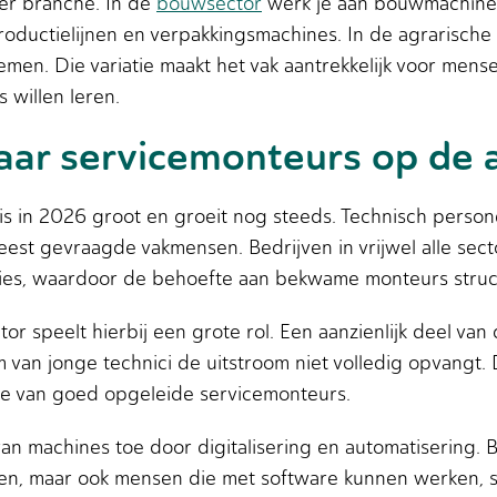
per branche. In de
bouwsector
werk je aan bouwmachines e
roductielijnen en verpakkingsmachines. In de agrarische
men. Die variatie maakt het vak aantrekkelijk voor mens
s willen leren.
 naar servicemonteurs op de
is in 2026 groot en groeit nog steeds. Technisch person
st gevraagde vakmensen. Bedrijven in vrijwel alle secto
ies, waardoor de behoefte aan bekwame monteurs structu
tor speelt hierbij een grote rol. Een aanzienlijk deel v
om van jonge technici de uitstroom niet volledig opvangt
ie van goed opgeleide servicemonteurs.
n machines toe door digitalisering en automatisering. 
len, maar ook mensen die met software kunnen werken, 