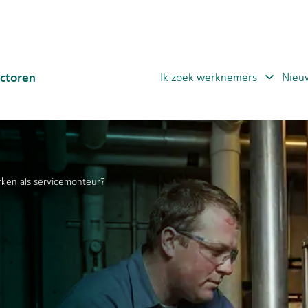
ctoren
Ik zoek werknemers
Nieu
rken als servicemonteur?