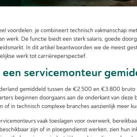
el voordelen: je combineert technisch vakmanschap met a
 van werk. De functie biedt een sterk salaris, goede doo
dsmarkt. In dit artikel beantwoorden we de meest gest
elijkse werk tot carrièreperspectief.
t een servicemonteur gemid
ederland gemiddeld tussen de €2.500 en €3.800 bruto p
 Starters beginnen doorgaans aan de onderkant van deze 
en of in technisch complexe branches aanzienlijk meer k
ervicemonteurs vaak toeslagen voor overwerk, bereikbaa
beschikbaar zijn of in ploegendienst werken, zien hun i