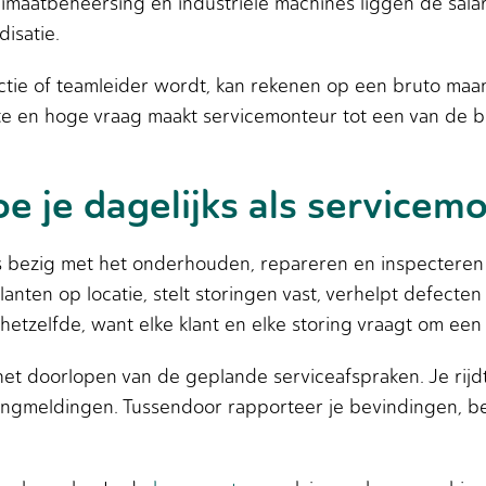
, klimaatbeheersing en industriële machines liggen de sa
isatie.
ctie of teamleider wordt, kan rekenen op een bruto maa
e en hoge vraag maakt servicemonteur tot een van de be
e je dagelijks als servicem
s bezig met het onderhouden, repareren en inspecteren v
lanten op locatie, stelt storingen vast, verhelpt defect
hetzelfde, want elke klant en elke storing vraagt om een
t doorlopen van de geplande serviceafspraken. Je rijdt 
ingmeldingen. Tussendoor rapporteer je bevindingen, bes