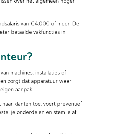
larissen over het algemeen hoger
ndsalaris van €4.000 of meer. De
ter betaalde vakfuncties in
onteur?
an machines, installaties of
en en zorgt dat apparatuur weer
 eigen aanpak.
naar klanten toe, voert preventief
tel je onderdelen en stem je af