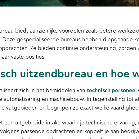
ureau biedt aanzienlijke voordelen zoals betere werkzek
n. Deze gespecialiseerde bureaus hebben diepgaande ke
pdrachten. Ze bieden continue ondersteuning, zorgen v
aar vaste posities.
isch uitzendbureau en hoe 
technisch personeel
liseert zich in het bemiddelen van
iële automatisering en machinebouw. In tegenstelling to
che vakgebieden en begrijpen ze exact welke vaardighe
 een uitgebreide intake waarin je technische ervaring, 
volgens passende opdrachten en koppelt je aan bedrijve