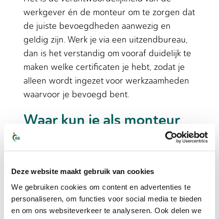
werkgever én de monteur om te zorgen dat
de juiste bevoegdheden aanwezig en
geldig zijn. Werk je via een uitzendbureau,
dan is het verstandig om vooraf duidelijk te
maken welke certificaten je hebt, zodat je
alleen wordt ingezet voor werkzaamheden
waarvoor je bevoegd bent.
Waar kun je als monteur
betaalbaar certificaten
halen in Nederland?
Deze website maakt gebruik van cookies
In Nederland kun je als monteur betaalbaar
We gebruiken cookies om content en advertenties te
certificaten halen bij erkende
personaliseren, om functies voor social media te bieden
opleidingsinstituten zoals SOMA (voor
en om ons websiteverkeer te analyseren. Ook delen we