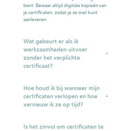
bent. Bewaar altijd digitale kopieën van
je certificaten, zodat je ze snel kunt
aanleveren.
Wat gebeurt er als ik
werkzaamheden uitvoer
zonder het verplichte
certificaat?
Als je zonder vereiste certificering
Hoe houd ik bij wanneer mijn
werkzaamheden uitvoert, loop je als
monteur én je werkgever een serieus
certificaten verlopen en hoe
risico. Bij een incident of inspectie door
vernieuw ik ze op tijd?
de Nederlandse Arbeidsinspectie
kunnen er boetes worden opgelegd en
Maak een persoonlijk overzicht of
kan de werkgever aansprakelijk worden
Is het zinvol om certificaten te
gebruik een eenvoudige agenda-
gesteld. Daarnaast kan het invloed