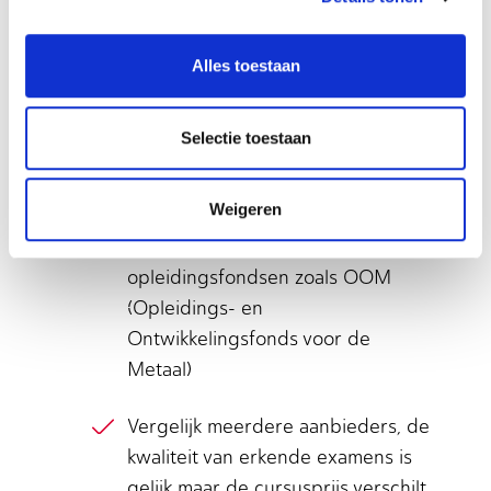
beperken:
Alles toestaan
Vraag je werkgever om de
certificaatkosten te vergoeden, dit
Selectie toestaan
is in veel cao’s geregeld
Weigeren
Kijk naar subsidies via het SLIM-
fonds of sectorale
opleidingsfondsen zoals OOM
(Opleidings- en
Ontwikkelingsfonds voor de
Metaal)
Vergelijk meerdere aanbieders, de
kwaliteit van erkende examens is
gelijk maar de cursusprijs verschilt