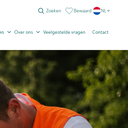
Bewaard
NL
EN
ws
Over ons
Veelgestelde vragen
Contact
PL
RO