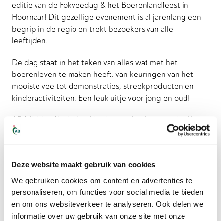
editie van de Fokveedag & het Boerenlandfeest in
Hoornaar! Dit gezellige evenement is al jarenlang een
begrip in de regio en trekt bezoekers van alle
leeftijden.
De dag staat in het teken van alles wat met het
boerenleven te maken heeft: van keuringen van het
mooiste vee tot demonstraties, streekproducten en
kinderactiviteiten. Een leuk uitje voor jong en oud!
AB Midden Nederland is uiteraard ook aanwezig. Kom
langs bij onze stand voor een praatje of om meer te
weten te komen over wat wij doen. Zien we je daar?
Deze website maakt gebruik van cookies
Datum:
zaterdag 21 september 2024
We gebruiken cookies om content en advertenties te
personaliseren, om functies voor social media te bieden
Locatie:
Hoornaar
en om ons websiteverkeer te analyseren. Ook delen we
informatie over uw gebruik van onze site met onze