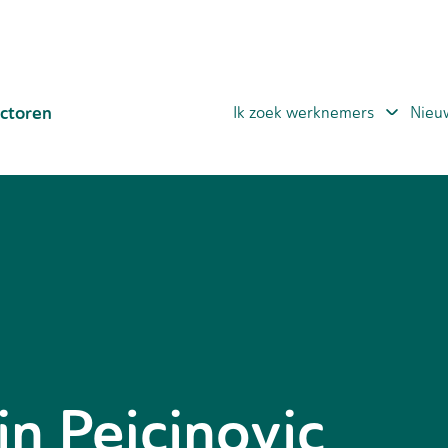
ctoren
Ik zoek werknemers
Nieu
n Pejcinovic