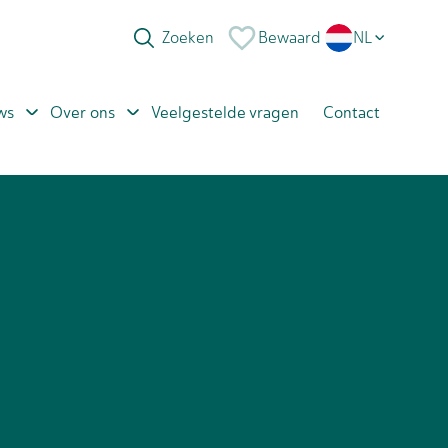
Bewaard
NL
EN
ws
Over ons
Veelgestelde vragen
Contact
PL
RO