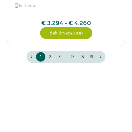
Full time
€ 3.294
-
€ 4.260
Bekijk vacature
...
1
2
3
17
18
19