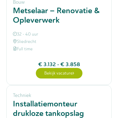
Bouw
Metselaar – Renovatie &
Opleverwerk
32 - 40 uur
Sliedrecht
Full time
€ 3.132
-
€ 3.858
Bekijk vacature
Techniek
Installatiemonteur
drukloze tankopslag