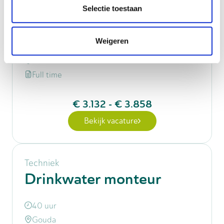
Monteur
Selectie toestaan
werktuigbouwkunde
Weigeren
40 uur
Vuren
Full time
€ 3.132
-
€ 3.858
Bekijk vacature
Techniek
Drinkwater monteur
40 uur
Gouda