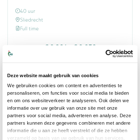
40 uur
Sliedrecht
Full time
€ 3.264
-
€ 3.858
Bekijk vacature
Deze website maakt gebruik van cookies
Techniek
We gebruiken cookies om content en advertenties te
Monteur Hekwerken &
personaliseren, om functies voor social media te bieden
en om ons websiteverkeer te analyseren. Ook delen we
Toegangssystemen
informatie over uw gebruik van onze site met onze
partners voor social media, adverteren en analyse. Deze
40 uur
partners kunnen deze gegevens combineren met andere
Arkel
informatie die u aan ze heeft verstrekt of die ze hebben
verzameld op basis van uw gebruik van hun services.
Full time