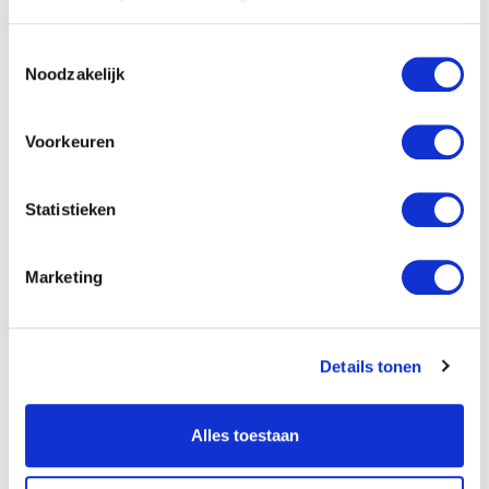
Toestemmingsselectie
€ 2.958
-
€ 3.418
Noodzakelijk
Bekijk vacature
Voorkeuren
Niet gevonden wat je
Statistieken
zocht?
Marketing
Geef aan wat je wensen zijn, dan kijken we
samen wat bij je past!
Open sollicitatie
Details tonen
Alles toestaan
Techniek