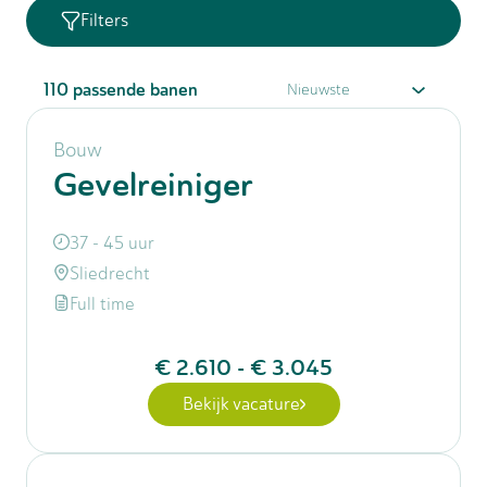
Filters
110
passende banen
Bouw
Gevelreiniger
37 - 45 uur
Sliedrecht
Full time
€ 2.610
-
€ 3.045
Bekijk vacature