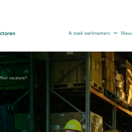
ctoren
Ik zoek werknemers
Nieu
ffeur vacature?