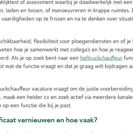
tijktest of assessment waarbij je daadwerkelijk met een h
n, laden en lossen, of manoeuvreren in krappe ruimtes. Dit
e vaardigheden op te frissen en na te denken over situa
hikbaarheid, flexibiliteit voor ploegendiensten en of j
weten hoe je samenwerkt met collega’s en hoe je reageert
erd. Als je op zoek bent naar een
heftruckchauffeur
func
jpt wat de functie vraagt en dat je graag wilt bijdragen a
ckchauffeur vacature vraagt om de juiste voorbereiding
jn, maak een helder cv en zoek actief via meerdere kanal
op een functie die bij je past.
ificaat vernieuwen en hoe vaak?