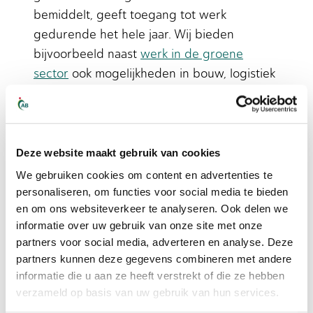
bemiddelt, geeft toegang tot werk
gedurende het hele jaar. Wij bieden
bijvoorbeeld naast
werk in de groene
sector
ook mogelijkheden in bouw, logistiek
en productie. Wanneer het rustiger wordt
in de groensector, kunnen werkzoekenden
overstappen naar verwante
werkzaamheden zonder hun inkomen te
Deze website maakt gebruik van cookies
verliezen.
We gebruiken cookies om content en advertenties te
personaliseren, om functies voor social media te bieden
Flexibiliteit vergroot je kansen aanzienlijk.
en om ons websiteverkeer te analyseren. Ook delen we
Werkzoekenden die ook aanverwant werk
informatie over uw gebruik van onze site met onze
partners voor social media, adverteren en analyse. Deze
accepteren, zoals grondwerk in de bouw of
partners kunnen deze gegevens combineren met andere
magazijnwerk in tuincentra tijdens rustige
informatie die u aan ze heeft verstrekt of die ze hebben
maanden, bouwen een stabieler
verzameld op basis van uw gebruik van hun services.
werkpatroon op. Deze bereidheid om