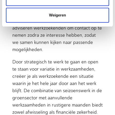
het komende seizoen. Vroege sollicitanten
krijgen voorrang en kunnen vaak rekenen
Weigeren
op betere arbeidsvoorwaarden. Wij
adviseren werkzoekenden om contact op te
nemen zodra ze interesse hebben, zodat
we samen kunnen kijken naar passende
mogelijkheden.
Door strategisch te werk te gaan en open
te staan voor variatie in werkzaamheden,
creëer je als werkzoekende een situatie
waarin je het hele jaar door aan het werk
blijft. De combinatie van seizoenswerk in de
groensector met aanvullende
werkzaamheden in rustigere maanden biedt
zowel afwisseling als financiële zekerheid.