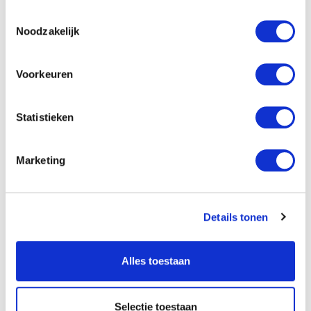
buiten je primaire vakgebied te werken
Toestemmingsselectie
wordt gewaardeerd en leidt vaak tot meer
Noodzakelijk
doorlopende opdrachten.
Voorkeuren
Jezelf ontwikkelen met aanvullende
vaardigheden maakt je aantrekkelijker voor
Statistieken
werkgevers met jaarrondse vacatures. Denk
aan certificaten voor machinegebruik
(minigraver, heftruck), bestratingservaring
Marketing
of specialistische snoeicursussen. Deze
competenties openen deuren naar functies
die minder seizoensgebonden zijn en beter
Details tonen
betalen.
Alles toestaan
Tijdig solliciteren voor het nieuwe seizoen is
essentieel. Begin al in januari of februari
Selectie toestaan
met oriënteren op
hovenier vacatures
voor