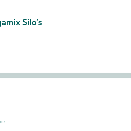
amix Silo’s
ime