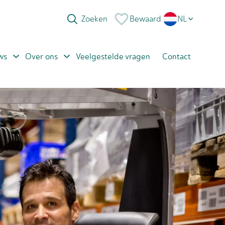
Bewaard
NL
EN
ws
Over ons
Veelgestelde vragen
Contact
PL
RO