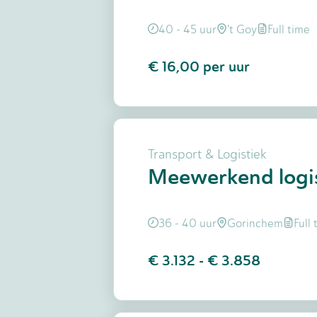
40 - 45 uur
't Goy
Full time
€ 16,00
per uur
Transport & Logistiek
Meewerkend logis
36 - 40 uur
Gorinchem
Full
€ 3.132
-
€ 3.858