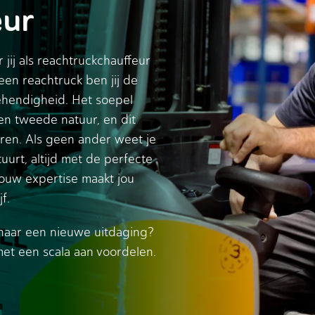
eur
 jij als reachtruckchauffeur
en reachtruck ben jij de
ehendigheid. Het soepel
en tweede natuur, en dit
eren. Als geen ander weet je
uurt, altijd met de perfecte
Jouw expertise maakt jou
f.
 naar een nieuwe uitdaging?
met een scala aan voordelen.