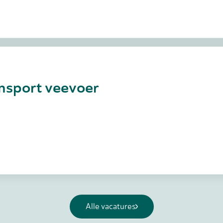
ansport veevoer
Alle vacatures