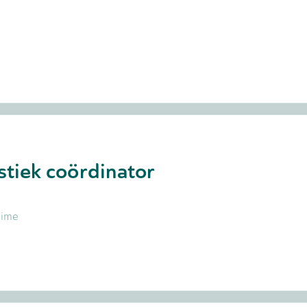
tiek coördinator
 time