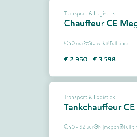
Transport & Logistiek
Chauffeur CE Meg
40 uur
Stolwijk
Full time
€ 2.960
-
€ 3.598
Transport & Logistiek
Tankchauffeur CE
40 - 62 uur
Nijmegen
Full t