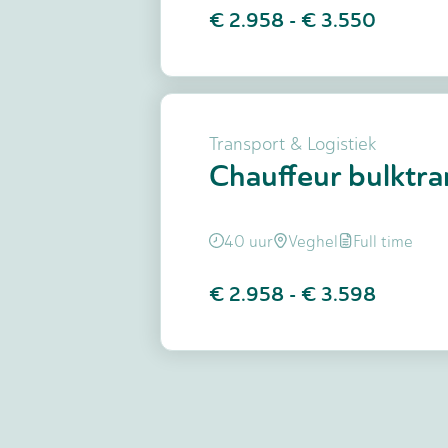
€ 2.958
-
€ 3.550
Transport & Logistiek
Chauffeur bulktr
40 uur
Veghel
Full time
€ 2.958
-
€ 3.598