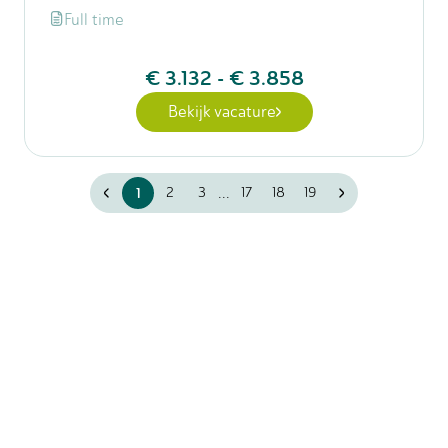
Full time
€ 3.132
-
€ 3.858
Bekijk vacature
...
1
2
3
17
18
19