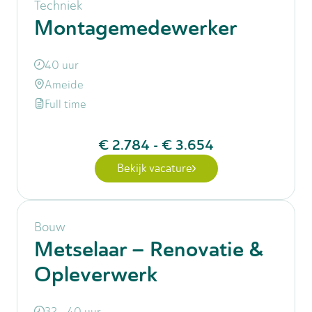
Techniek
Montagemedewerker
40 uur
Ameide
Full time
€ 2.784
-
€ 3.654
Bekijk vacature
Bouw
Metselaar – Renovatie &
Opleverwerk
32 - 40 uur