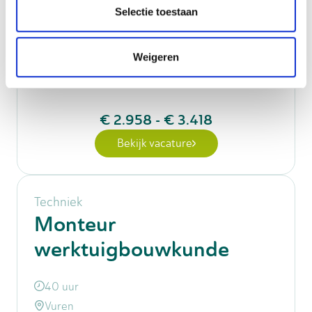
Toegangssystemen
Selectie toestaan
40 uur
Weigeren
Arkel
Full time
€ 2.958
-
€ 3.418
Bekijk vacature
Techniek
Monteur
werktuigbouwkunde
40 uur
Vuren