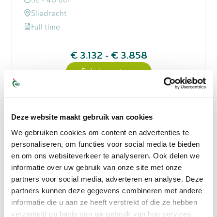
Sliedrecht
Full time
€ 3.132
-
€ 3.858
Bekijk vacature
Techniek
Deze website maakt gebruik van cookies
Installatiemonteur
We gebruiken cookies om content en advertenties te
drukloze tankopslag
personaliseren, om functies voor social media te bieden
en om ons websiteverkeer te analyseren. Ook delen we
informatie over uw gebruik van onze site met onze
40 uur
partners voor social media, adverteren en analyse. Deze
Sliedrecht
partners kunnen deze gegevens combineren met andere
Full time
informatie die u aan ze heeft verstrekt of die ze hebben
verzameld op basis van uw gebruik van hun services.