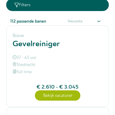
Filters
112
passende banen
Bouw
Gevelreiniger
37 - 45 uur
Sliedrecht
Full time
€ 2.610
-
€ 3.045
Bekijk vacature