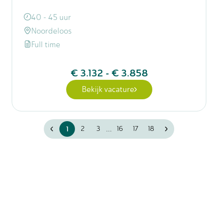
40 - 45 uur
Noordeloos
Full time
€ 3.132
-
€ 3.858
Bekijk vacature
...
1
2
3
16
17
18