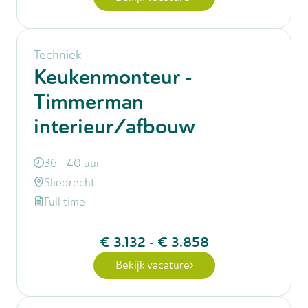
Techniek
Keukenmonteur -
Timmerman
interieur/afbouw
36 - 40 uur
Sliedrecht
Full time
€ 3.132
-
€ 3.858
Bekijk vacature