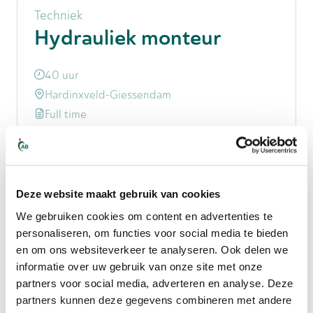
Techniek
Hydrauliek monteur
40 uur
Hardinxveld-Giessendam
Full time
€ 2.610
-
€ 3.480
Bekijk vacature
Deze website maakt gebruik van cookies
We gebruiken cookies om content en advertenties te
personaliseren, om functies voor social media te bieden
Infra
en om ons websiteverkeer te analyseren. Ook delen we
Machinist Rupskraan
informatie over uw gebruik van onze site met onze
partners voor social media, adverteren en analyse. Deze
38 - 40 uur
partners kunnen deze gegevens combineren met andere