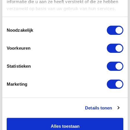
Noordeloos
informatie die u aan ze heeft verstrekt of die ze hebben
verzameld op basis van uw gebruik van hun services.
Full time
Toestemmingsselectie
€ 2.958
-
€ 3.858
Noodzakelijk
Bekijk vacature
Voorkeuren
Niet gevonden wat je
Statistieken
zocht?
Marketing
Geef aan wat je wensen zijn, dan kijken we
samen wat bij je past!
Open sollicitatie
Details tonen
Alles toestaan