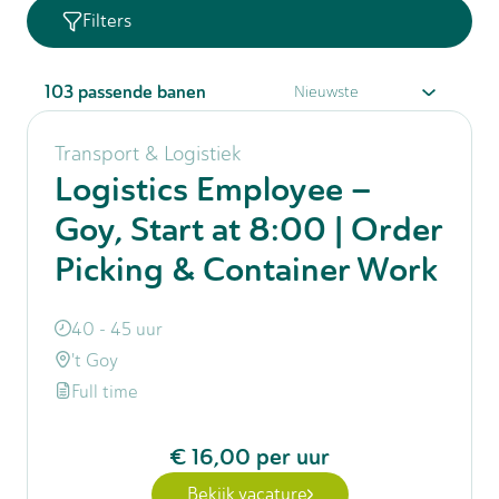
Filters
103
passende banen
Transport & Logistiek
Logistics Employee –
Goy, Start at 8:00 | Order
Picking & Container Work
40 - 45 uur
't Goy
Full time
€ 16,00
per uur
Bekijk vacature