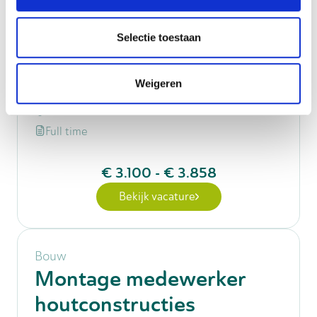
Bouw
Meewerkend
Selectie toestaan
werkvoorbereider
Weigeren
40 uur
Woerden
Full time
€ 3.100
-
€ 3.858
Bekijk vacature
Bouw
Montage medewerker
houtconstructies