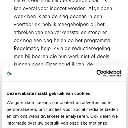
halte is een stuk minder voorspelbaar. “Ik
kan overal voor ingezet worden. Afgelopen
week ben ik aan de slag gegaan in een
voerfabriek, heb ik meegeholpen bij het
afbreken van een varkensstal en stond er
ook nog een dag heien op het programma.
Regelmatig help ik via de reductieregeling
mee bij boeren die hun werk niet of deels
kunnen doen. Daar houd ik van; de
afwisseling, alle verschillende plekken waar
je naar toe mag en de mensen die je
spreekt, dat is mijn manier van werken. Veel
Deze website maakt gebruik van cookies
collega’s houden meer van vastigheid, maar
We gebruiken cookies om content en advertenties te
ik zeker niet. Ik vind het heerlijk.”
personaliseren, om functies voor social media te bieden
en om ons websiteverkeer te analyseren. Ook delen we
Rond vier uur zwaait hij af. Waar veel
informatie over uw gebruik van onze site met onze
mensen dan op weg gaan naar de koffie en