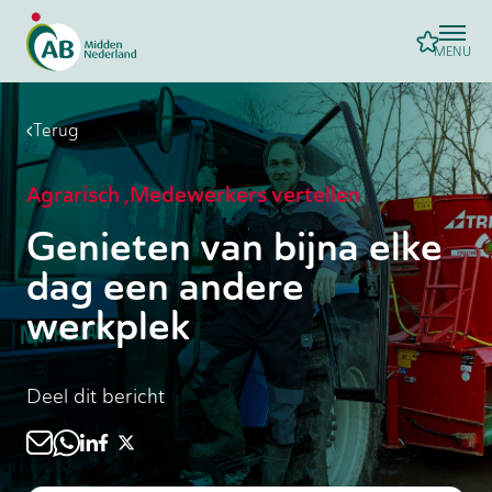
MENU
Terug
Agrarisch
,
Medewerkers vertellen
Genieten van bijna elke
dag een andere
werkplek
Deel dit bericht