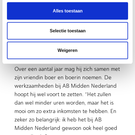
twee al wat onrustig met mijn handen en
Alles toestaan
voeten te rommelen. Het klinkt misschien
gek, maar dan voel ik me nutteloos en wil
wat gaan doen. Mijn relatiebeheerder,
Selectie toestaan
Corné Verkerk, houd het trouwens wel in de
gaten en geeft mij soms overdag vrij om de
Weigeren
overuren te compenseren.”
Over een aantal jaar mag hij zich samen met
zijn vriendin boer en boerin noemen. De
werkzaamheden bij AB Midden Nederland
hoopt hij wel voort te zetten. “Het zullen
dan wel minder uren worden, maar het is
mooi om zo extra inkomsten te hebben. En
zeker zo belangrijk: ik heb het bij AB
Midden Nederland gewoon ook heel goed