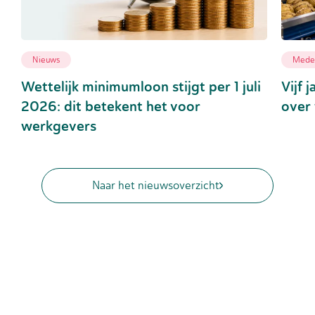
Nieuws
Medew
Wettelijk minimumloon stijgt per 1 juli
Vijf 
2026: dit betekent het voor
over 
werkgevers
Naar het nieuwsoverzicht