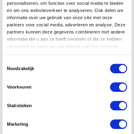
personaliseren, om functies voor social media te bieden
coöperatie
en om ons websiteverkeer te analyseren. Ook delen we
informatie over uw gebruik van onze site met onze
AB Midden Nederland heeft zich de
partners voor social media, adverteren en analyse. Deze
partners kunnen deze gegevens combineren met andere
afgelopen jaren ontwikkeld tot een stabiele
informatie die u aan ze heeft verstrekt of die ze hebben
en breed opererende coöperatie met
verzameld op basis van uw gebruik van hun services.
activiteiten in onder meer de agrarische
sector, techniek, bouw en infra, groen, food
Toestemmingsselectie
en productie, transport en logistiek. De
Noodzakelijk
organisatie groeit in omvang en
complexiteit, wat vraagt om een stevig
Voorkeuren
financieel fundament en betrouwbare
stuurinformatie.
Statistieken
De benoeming van André Koot past binnen
de verdere professionalisering van de
Marketing
organisatie. Door financiële structuur,