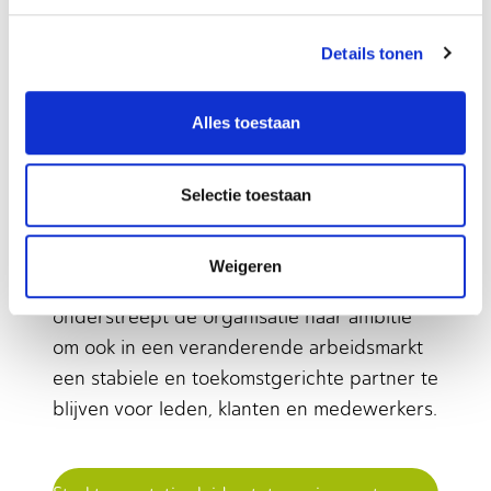
datagedreven inzicht en technologische
ondersteuning met elkaar te verbinden,
Details tonen
wordt gewerkt aan een
toekomstbestendige basis die stabiliteit
Alles toestaan
combineert met innovatie.
Als coöperatie staat AB Midden Nederland
Selectie toestaan
voor continuïteit, betrouwbaarheid en
gezamenlijke verantwoordelijkheid. Met de
Weigeren
versterking van het financieel leiderschap
onderstreept de organisatie haar ambitie
om ook in een veranderende arbeidsmarkt
een stabiele en toekomstgerichte partner te
blijven voor leden, klanten en medewerkers.