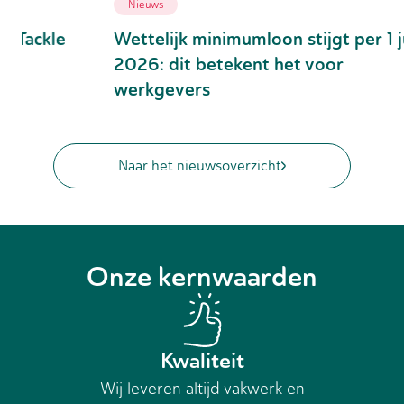
Nieuws
Medew
Wettelijk minimumloon stijgt per 1 juli
Vijf 
2026: dit betekent het voor
over 
werkgevers
Naar het nieuwsoverzicht
Onze kernwaarden
Kwaliteit
Wij leveren altijd vakwerk en