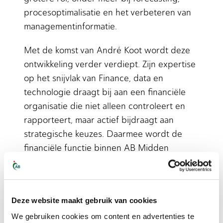
procesoptimalisatie en het verbeteren van
managementinformatie.
Met de komst van André Koot wordt deze
ontwikkeling verder verdiept. Zijn expertise
op het snijvlak van Finance, data en
technologie draagt bij aan een financiële
organisatie die niet alleen controleert en
rapporteert, maar actief bijdraagt aan
strategische keuzes. Daarmee wordt de
financiële functie binnen AB Midden
Nederland steeds nadrukkelijker een motor
achter innovatie en groei.
Stabiliteit en continuïteit
Deze website maakt gebruik van cookies
binnen een groeiende
We gebruiken cookies om content en advertenties te