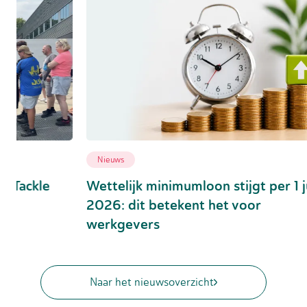
Nieuws
Medew
Wettelijk minimumloon stijgt per 1 juli
Vijf 
2026: dit betekent het voor
over 
werkgevers
Naar het nieuwsoverzicht