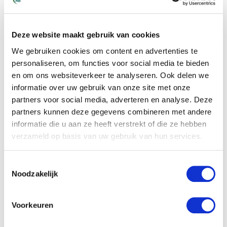
hier goed naar hun zin en willen hier graag
terugkomen. Een groot voordeel is dat je
hen niets hoeft uit te leggen. Dat werkt
Deze website maakt gebruik van cookies
voor ons en voor hen heel prettig.”
We gebruiken cookies om content en advertenties te
personaliseren, om functies voor social media te bieden
Een voorwaarde voor de goede
en om ons websiteverkeer te analyseren. Ook delen we
samenwerking is zeker ook dat AB Midden
informatie over uw gebruik van onze site met onze
Nederland ervoor zorgt dat de huisvesting,
partners voor social media, adverteren en analyse. Deze
het vervoer en andere randzaken op orde
partners kunnen deze gegevens combineren met andere
zijn. “Het zorgt er mede voor dat de EU-
informatie die u aan ze heeft verstrekt of die ze hebben
verzameld op basis van uw gebruik van hun services.
medewerkers altijd op tijd zijn. AB Midden
Nederland levert hardwerkende en
Toestemmingsselectie
betrouwbare werkers, die je niet achter de
Noodzakelijk
broek hoeft te zitten of te controleren of er
wel voldoende productie wordt gemaakt.”
Voorkeuren
Kwaliteit