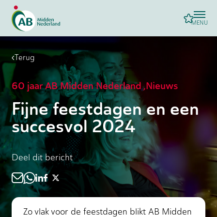
MENU
Terug
60 jaar AB Midden Nederland
,
Nieuws
Fijne feestdagen en een
succesvol 2024
Deel dit bericht
Zo vlak voor de feestdagen blikt AB Midden