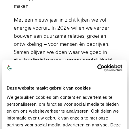
maken.
Met een nieuw jaar in zicht kijken we vol
energie vooruit. In 2024 willen we verder
bouwen aan duurzame relaties, groei en
ontwikkeling – voor mensen én bedrijven.
Samen blijven we doen waar we goed in
zijn: kwaliteit leveren, verantwoordelijkheid
nemen en elkaar helpen verder te komen.
Het team van AB Midden Nederland wenst
Deze website maakt gebruik van cookies
iedereen warme feestdagen en een
We gebruiken cookies om content en advertenties te
gezond, inspirerend en succesvol 2024.
personaliseren, om functies voor social media te bieden
Ook komend jaar maken we graag opnieuw
en om ons websiteverkeer te analyseren. Ook delen we
met elkaar, voor elkaar.
het verschil –
informatie over uw gebruik van onze site met onze
partners voor social media, adverteren en analyse. Deze