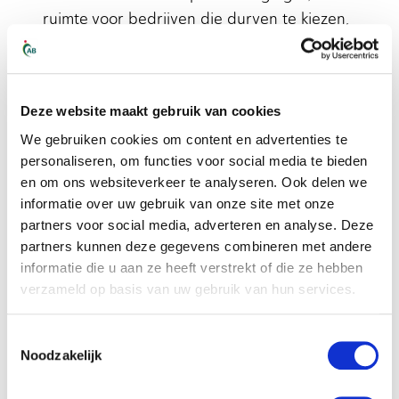
ruimte voor bedrijven die durven te kiezen,
samenwerken en investeren in kwaliteit.
De grafieken in het FlexNieuws-artikel
laten
op een toegankelijke manier zien hoe de
Deze website maakt gebruik van cookies
verschillende bureaus en segmenten zich
We gebruiken cookies om content en advertenties te
ontwikkelen. Wie wil begrijpen waar de
personaliseren, om functies voor social media te bieden
en om ons websiteverkeer te analyseren. Ook delen we
flexbranche vandaag staat – en waar ze
informatie over uw gebruik van onze site met onze
naartoe beweegt – vindt daar alle cijfers en
partners voor social media, adverteren en analyse. Deze
inzichten.
partners kunnen deze gegevens combineren met andere
informatie die u aan ze heeft verstrekt of die ze hebben
verzameld op basis van uw gebruik van hun services.
Samen verantwoordelijk voor ontwikkeling
Toestemmingsselectie
De positie versterken met de mens centraal
Noodzakelijk