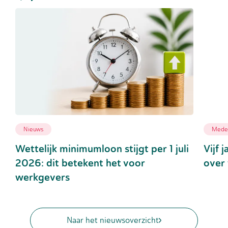
Nieuws
Medew
Wettelijk minimumloon stijgt per 1 juli
Vijf 
2026: dit betekent het voor
over 
werkgevers
Naar het nieuwsoverzicht