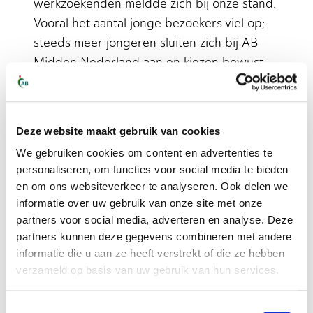
werkzoekenden meldde zich bij onze stand.
Vooral het aantal jonge bezoekers viel op;
steeds meer jongeren sluiten zich bij AB
Midden Nederland aan en kiezen bewust
voor een toekomst in onze sector.
Dank aan iedereen die
Deze website maakt gebruik van cookies
onze stand bezocht
We gebruiken cookies om content en advertenties te
personaliseren, om functies voor social media te bieden
Namens ons allemaal: bedankt voor jullie
en om ons websiteverkeer te analyseren. Ook delen we
komst. De gesprekken, vragen en
informatie over uw gebruik van onze site met onze
ontmoetingen maken deze beurs voor ons
partners voor social media, adverteren en analyse. Deze
waardevol en inspirerend.
partners kunnen deze gegevens combineren met andere
informatie die u aan ze heeft verstrekt of die ze hebben
Heb je ons gemist of wil je graag verder
verzameld op basis van uw gebruik van hun services.
praten? Wij staan klaar om het gesprek
Toestemmingsselectie
voort te zetten. Samen houden we de