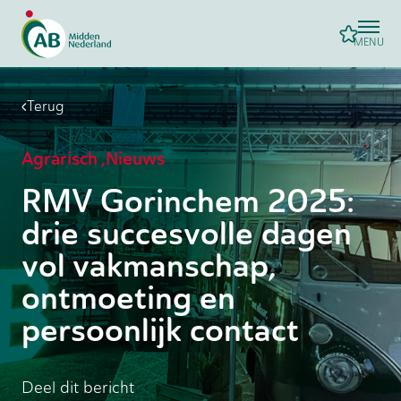
MENU
Terug
Agrarisch
,
Nieuws
RMV Gorinchem 2025:
drie succesvolle dagen
vol vakmanschap,
ontmoeting en
persoonlijk contact
Deel dit bericht